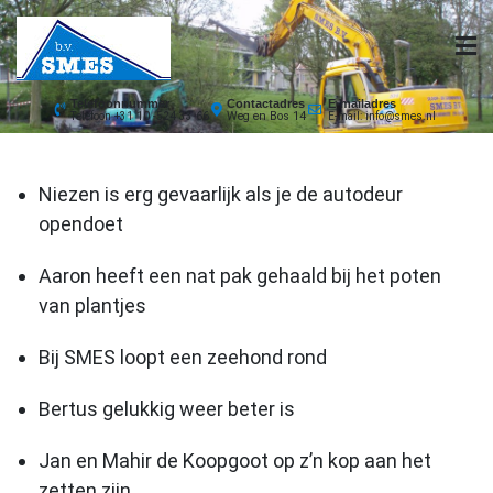
Ga
naar
de
inhoud
Telefoonnummer
Contactadres
E-mailadres
Weg en Bos 14
Telefoon +31 10 -524 33 66
E-mail: info@smes.nl
Niezen is erg gevaarlijk als je de autodeur
opendoet
Aaron heeft een nat pak gehaald bij het poten
van plantjes
Bij SMES loopt een zeehond rond
Bertus gelukkig weer beter is
Jan en Mahir de Koopgoot op z’n kop aan het
zetten zijn