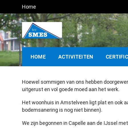
Ga
Home
naar
de
inhoud
HOME
ACTIVITEITEN
CERTIFI
Hoewel sommigen van ons hebben doorgewerkt 
uitgerust en vol goede moed aan het werk.
Het woonhuis in Amstelveen ligt plat en ook aa
bodemsanering is nog niet binnen).
We zijn begonnen in Capelle aan de IJssel met